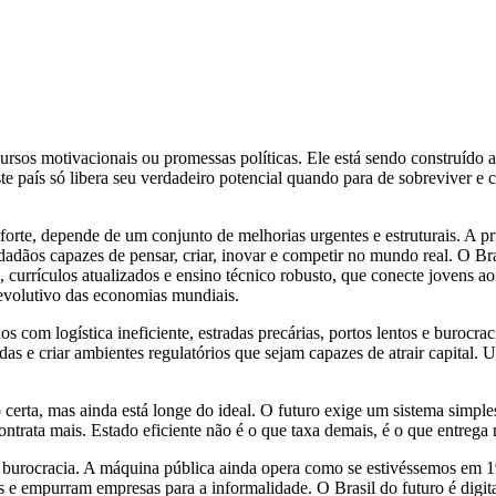
cursos motivacionais ou promessas políticas. Ele está sendo construído a
 país só libera seu verdadeiro potencial quando para de sobreviver e co
forte, depende de um conjunto de melhorias urgentes e estruturais. A p
adãos capazes de pensar, criar, inovar e competir no mundo real. O Bra
currículos atualizados e ensino técnico robusto, que conecte jovens ao m
 evolutivo das economias mundiais.
nos com logística ineficiente, estradas precárias, portos lentos e buroc
das e criar ambientes regulatórios que sejam capazes de atrair capital.
 certa, mas ainda está longe do ideal. O futuro exige um sistema simpl
contrata mais. Estado eficiente não é o que taxa demais, é o que entreg
a burocracia. A máquina pública ainda opera como se estivéssemos em 198
s e empurram empresas para a informalidade. O Brasil do futuro é digital