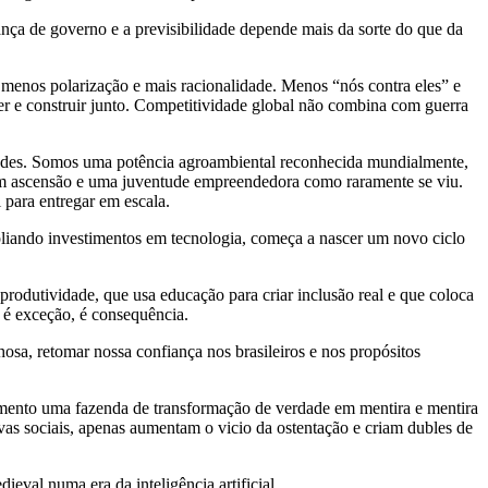
nça de governo e a previsibilidade depende mais da sorte do que da
e menos polarização e mais racionalidade. Menos “nós contra eles” e
r e construir junto. Competitividade global não combina com guerra
dades. Somos uma potência agroambiental reconhecida mundialmente,
 em ascensão e uma juventude empreendedora como raramente se viu.
 para entregar em escala.
pliando investimentos em tecnologia, começa a nascer um novo ciclo
 produtividade, que usa educação para criar inclusão real e que coloca
 é exceção, é consequência.
sa, retomar nossa confiança nos brasileiros e nos propósitos
mento uma fazenda de transformação de verdade em mentira e mentira
s sociais, apenas aumentam o vicio da ostentação e criam dubles de
val numa era da inteligência artificial.