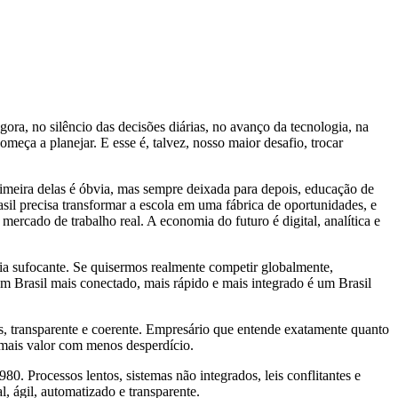
gora, no silêncio das decisões diárias, no avanço da tecnologia, na
meça a planejar. E esse é, talvez, nosso maior desafio, trocar
rimeira delas é óbvia, mas sempre deixada para depois, educação de
sil precisa transformar a escola em uma fábrica de oportunidades, e
ercado de trabalho real. A economia do futuro é digital, analítica e
racia sufocante. Se quisermos realmente competir globalmente,
 Um Brasil mais conectado, mais rápido e mais integrado é um Brasil
es, transparente e coerente. Empresário que entende exatamente quanto
a mais valor com menos desperdício.
0. Processos lentos, sistemas não integrados, leis conflitantes e
, ágil, automatizado e transparente.