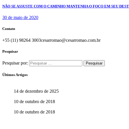
NÃO SE ASSUSTE COM O CAMINHO MANTENHA O FOCO EM SEU DEST
30 de maio de 2020
Contato
+55 (11) 98264 3003
cesarromao@cesarromao.com.br
Pesquisar
Pesquisar por:
Últimos Artigos
O Brasil do Futuro
14 de dezembro de 2025
Aprenda com quem sabe
10 de outubro de 2018
Aprender abre o caminho para ensinar
10 de outubro de 2018