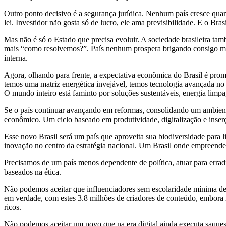
Outro ponto decisivo é a segurança jurídica. Nenhum país cresce qua
lei. Investidor não gosta só de lucro, ele ama previsibilidade. E o Brasi
Mas não é só o Estado que precisa evoluir. A sociedade brasileira ta
mais “como resolvemos?”. País nenhum prospera brigando consigo mesm
interna.
Agora, olhando para frente, a expectativa econômica do Brasil é pr
temos uma matriz energética invejável, temos tecnologia avançada n
O mundo inteiro está faminto por soluções sustentáveis, energia limpa,
Se o país continuar avançando em reformas, consolidando um ambiente
econômico. Um ciclo baseado em produtividade, digitalização e inser
Esse novo Brasil será um país que aproveita sua biodiversidade para li
inovação no centro da estratégia nacional. Um Brasil onde empreend
Precisamos de um país menos dependente de política, atuar para errad
baseados na ética.
Não podemos aceitar que influenciadores sem escolaridade mínima d
em verdade, com estes 3.8 milhões de criadores de conteúdo, embora
ricos.
Não podemos aceitar um povo que na era digital ainda executa saques