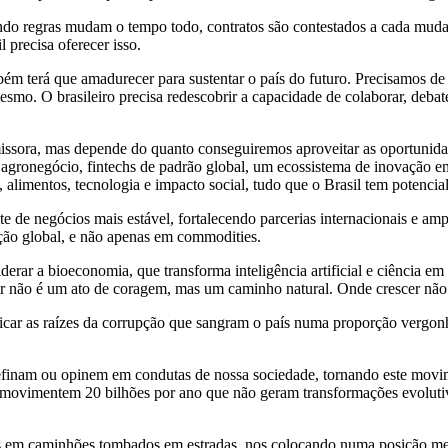
ndo regras mudam o tempo todo, contratos são contestados a cada muda
l precisa oferecer isso.
mbém terá que amadurecer para sustentar o país do futuro. Precisamos d
o. O brasileiro precisa redescobrir a capacidade de colaborar, debate
omissora, mas depende do quanto conseguiremos aproveitar as oportuni
o agronegócio, fintechs de padrão global, um ecossistema de inovação
 alimentos, tecnologia e impacto social, tudo que o Brasil tem potencial
 de negócios mais estável, fortalecendo parcerias internacionais e am
ção global, e não apenas em commodities.
derar a bioeconomia, que transforma inteligência artificial e ciência em
er não é um ato de coragem, mas um caminho natural. Onde crescer não
icar as raízes da corrupção que sangram o país numa proporção vergonho
efinam ou opinem em condutas de nossa sociedade, tornando este movi
 movimentem 20 bilhões por ano que não geram transformações evolutiva
 em caminhões tombados em estradas, nos colocando numa posição medie