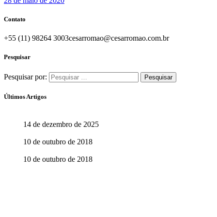
28 de maio de 2020
Contato
+55 (11) 98264 3003
cesarromao@cesarromao.com.br
Pesquisar
Pesquisar por:
Últimos Artigos
O Brasil do Futuro
14 de dezembro de 2025
Aprenda com quem sabe
10 de outubro de 2018
Aprender abre o caminho para ensinar
10 de outubro de 2018