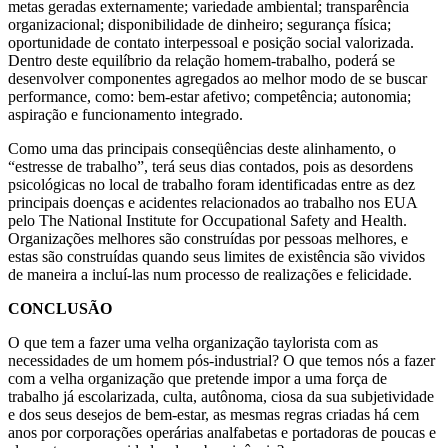
metas geradas externamente; variedade ambiental; transparência
organizacional; disponibilidade de dinheiro; segurança física;
oportunidade de contato interpessoal e posição social valorizada.
Dentro deste equilíbrio da relação homem-trabalho, poderá se
desenvolver componentes agregados ao melhor modo de se buscar
performance, como: bem-estar afetivo; competência; autonomia;
aspiração e funcionamento integrado.
Como uma das principais conseqüências deste alinhamento, o
“estresse de trabalho”, terá seus dias contados, pois as desordens
psicológicas no local de trabalho foram identificadas entre as dez
principais doenças e acidentes relacionados ao trabalho nos EUA
pelo The National Institute for Occupational Safety and Health.
Organizações melhores são construídas por pessoas melhores, e
estas são construídas quando seus limites de existência são vividos
de maneira a incluí-las num processo de realizações e felicidade.
CONCLUSÃO
O que tem a fazer uma velha organização taylorista com as
necessidades de um homem pós-industrial? O que temos nós a fazer
com a velha organização que pretende impor a uma força de
trabalho já escolarizada, culta, autônoma, ciosa da sua subjetividade
e dos seus desejos de bem-estar, as mesmas regras criadas há cem
anos por corporações operárias analfabetas e portadoras de poucas e