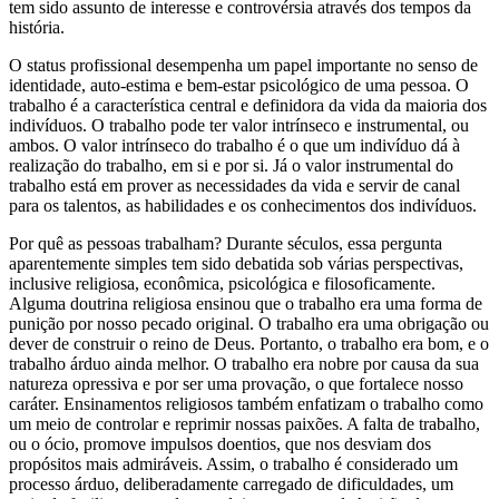
tem sido assunto de interesse e controvérsia através dos tempos da
história.
O status profissional desempenha um papel importante no senso de
identidade, auto-estima e bem-estar psicológico de uma pessoa. O
trabalho é a característica central e definidora da vida da maioria dos
indivíduos. O trabalho pode ter valor intrínseco e instrumental, ou
ambos. O valor intrínseco do trabalho é o que um indivíduo dá à
realização do trabalho, em si e por si. Já o valor instrumental do
trabalho está em prover as necessidades da vida e servir de canal
para os talentos, as habilidades e os conhecimentos dos indivíduos.
Por quê as pessoas trabalham? Durante séculos, essa pergunta
aparentemente simples tem sido debatida sob várias perspectivas,
inclusive religiosa, econômica, psicológica e filosoficamente.
Alguma doutrina religiosa ensinou que o trabalho era uma forma de
punição por nosso pecado original. O trabalho era uma obrigação ou
dever de construir o reino de Deus. Portanto, o trabalho era bom, e o
trabalho árduo ainda melhor. O trabalho era nobre por causa da sua
natureza opressiva e por ser uma provação, o que fortalece nosso
caráter. Ensinamentos religiosos também enfatizam o trabalho como
um meio de controlar e reprimir nossas paixões. A falta de trabalho,
ou o ócio, promove impulsos doentios, que nos desviam dos
propósitos mais admiráveis. Assim, o trabalho é considerado um
processo árduo, deliberadamente carregado de dificuldades, um