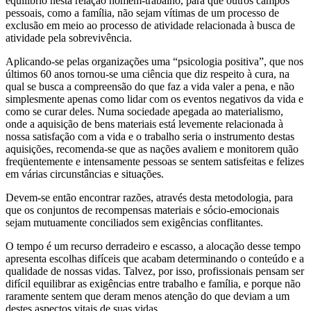
equilíbrio nesta relação homem-trabalho, para que outros campos
pessoais, como a família, não sejam vítimas de um processo de
exclusão em meio ao processo de atividade relacionada à busca de
atividade pela sobrevivência.
Aplicando-se pelas organizações uma “psicologia positiva”, que nos
últimos 60 anos tornou-se uma ciência que diz respeito à cura, na
qual se busca a compreensão do que faz a vida valer a pena, e não
simplesmente apenas como lidar com os eventos negativos da vida e
como se curar deles. Numa sociedade apegada ao materialismo,
onde a aquisição de bens materiais está levemente relacionada à
nossa satisfação com a vida e o trabalho seria o instrumento destas
aquisições, recomenda-se que as nações avaliem e monitorem quão
freqüentemente e intensamente pessoas se sentem satisfeitas e felizes
em várias circunstâncias e situações.
Devem-se então encontrar razões, através desta metodologia, para
que os conjuntos de recompensas materiais e sócio-emocionais
sejam mutuamente conciliados sem exigências conflitantes.
O tempo é um recurso derradeiro e escasso, a alocação desse tempo
apresenta escolhas difíceis que acabam determinando o conteúdo e a
qualidade de nossas vidas. Talvez, por isso, profissionais pensam ser
difícil equilibrar as exigências entre trabalho e família, e porque não
raramente sentem que deram menos atenção do que deviam a um
destes aspectos vitais de suas vidas.